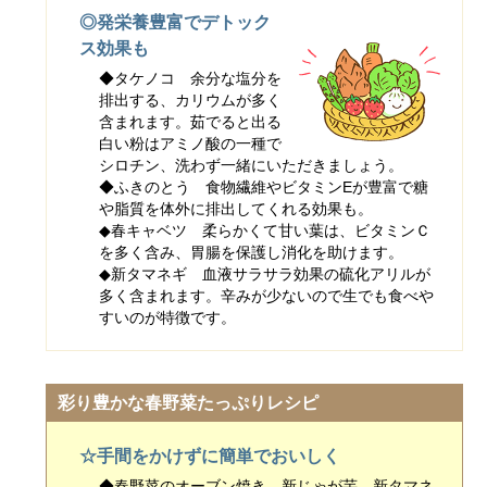
◎発栄養豊富でデトック
ス効果も
◆タケノコ 余分な塩分を
排出する、カリウムが多く
含まれます。茹でると出る
白い粉はアミノ酸の一種で
シロチン、洗わず一緒にいただきましょう。
◆ふきのとう 食物繊維やビタミンEが豊富で糖
や脂質を体外に排出してくれる効果も。
◆春キャベツ 柔らかくて甘い葉は、ビタミンＣ
を多く含み、胃腸を保護し消化を助けます。
◆新タマネギ 血液サラサラ効果の硫化アリルが
多く含まれます。辛みが少ないので生でも食べや
すいのが特徴です。
彩り豊かな春野菜たっぷりレシピ
☆手間をかけずに簡単でおいしく
◆春野菜のオーブン焼き 新じゃが芋、新タマネ