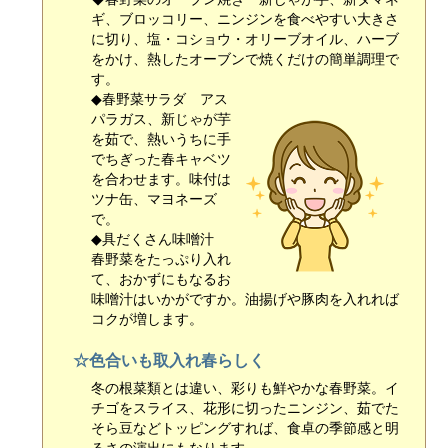
ギ、ブロッコリー、ニンジンを食べやすい大きさ
に切り、塩・コショウ・オリーブオイル、ハーブ
をかけ、熱したオーブンで焼くだけの簡単調理で
す。
◆春野菜サラダ アス
パラガス、新じゃが芋
を茹で、熱いうちに手
でちぎった春キャベツ
を合わせます。味付は
ツナ缶、マヨネーズ
で。
◆具だくさん味噌汁
春野菜をたっぷり入れ
て、おかずにもなるお
味噌汁はいかがですか。油揚げや豚肉を入れれば
コクが増します。
☆色合いも取入れ春らしく
冬の根菜類とは違い、彩りも鮮やかな春野菜。イ
チゴをスライス、花形に切ったニンジン、茹でた
そら豆などトッピングすれば、食卓の季節感と明