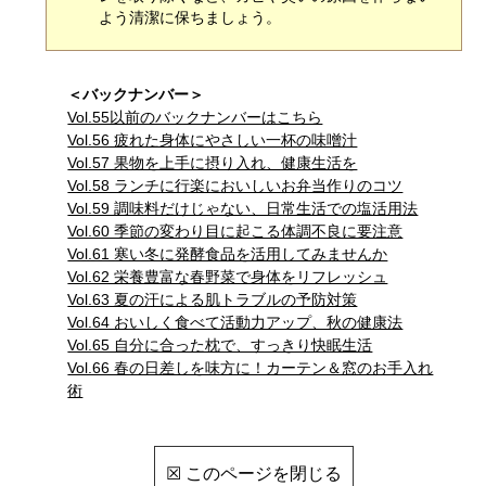
よう清潔に保ちましょう。
＜バックナンバー＞
Vol.55以前のバックナンバーはこちら
Vol.56 疲れた身体にやさしい一杯の味噌汁
Vol.57 果物を上手に摂り入れ、健康生活を
Vol.58 ランチに行楽においしいお弁当作りのコツ
Vol.59 調味料だけじゃない、日常生活での塩活用法
Vol.60 季節の変わり目に起こる体調不良に要注意
Vol.61 寒い冬に発酵食品を活用してみませんか
Vol.62 栄養豊富な春野菜で身体をリフレッシュ
Vol.63 夏の汗による肌トラブルの予防対策
Vol.64 おいしく食べて活動力アップ、秋の健康法
Vol.65 自分に合った枕で、すっきり快眠生活
Vol.66 春の日差しを味方に！カーテン＆窓のお手入れ
術
☒ このページを閉じる