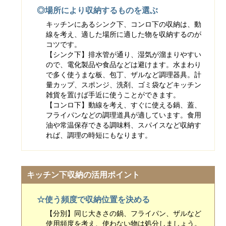
◎場所により収納するものを選ぶ
キッチンにあるシンク下、コンロ下の収納は、動
線を考え、適した場所に適した物を収納するのが
コツです。
【シンク下】排水管が通り、湿気が溜まりやすい
ので、電化製品や食品などは避けます。水まわり
で多く使うまな板、包丁、ザルなど調理器具。計
量カップ、スポンジ、洗剤、ゴミ袋などキッチン
雑貨を置けば手近に使うことができます。
【コンロ下】動線を考え、すぐに使える鍋、蓋、
フライパンなどの調理道具が適しています。食用
油や常温保存できる調味料、スパイスなど収納す
れば、調理の時短にもなります。
キッチン下収納の活用ポイント
☆使う頻度で収納位置を決める
【分別】同じ大きさの鍋、フライパン、ザルなど
使用頻度を考え、使わない物は処分しましょう。